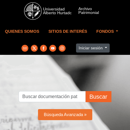
Skip to main content
QUIENES SOMOS
SITIOS DE INTERÉS
FONDOS
Iniciar sesión
Buscar
Búsqueda Avanzada »