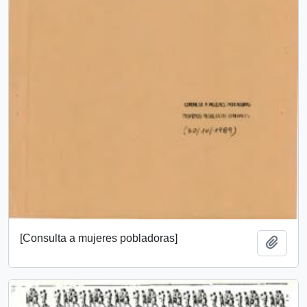
[Consulta a mujeres pobladoras]
Añadi