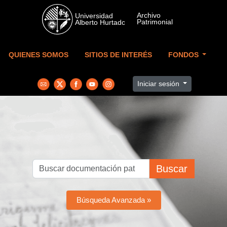
Skip to main content
QUIENES SOMOS
SITIOS DE INTERÉS
FONDOS
Iniciar sesión
Buscar
Búsqueda Avanzada »