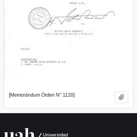
[Memorándum Órden N° 1120]
Añadi