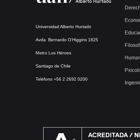
Derec
Econo
Universidad Alberto Hurtado
Educa
Avda. Bernardo O’Higgins 1825
Filosof
Metro Los Héroes
Human
Santiago de Chile
Psicol
Teléfono +56 2 2692 0200
Ingeni