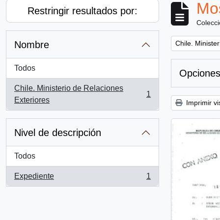
Mos
Restringir resultados por:
Colecc
Remove filter:
Nombre
Chile. Ministe
Todos
Opciones
Chile. Ministerio de Relaciones
1
, 1 resultados
Exteriores
Imprimir vi
Nivel de descripción
Todos
Expediente
1
, 1 resultados