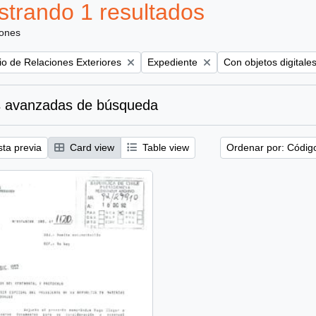
trando 1 resultados
iones
Remove filter:
Remove filter:
rio de Relaciones Exteriores
Expediente
Con objetos digitale
 avanzadas de búsqueda
sta previa
Card view
Table view
Ordenar por: Códig