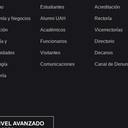
ho
Estudiantes
Acreditación
mía y Negocios
Alumni UAH
Rectoría
ción
Académicos
Vicerrectorías
ía y
Funcionarios
Directorio
idades
Visitantes
Decanos
ogía
Comunicaciones
Canal de Denun
ería