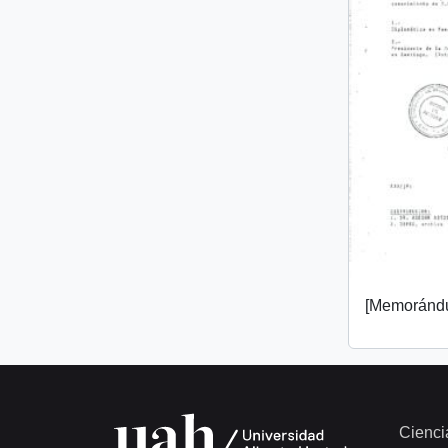
[Memorándu
Cienci