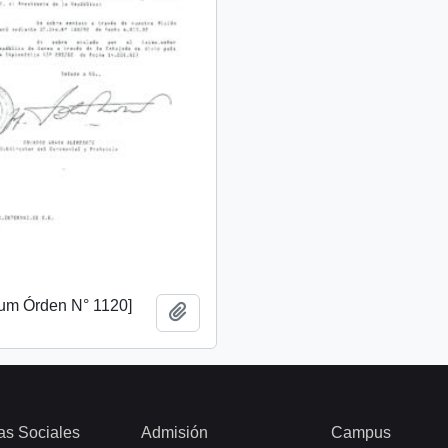
m Órden N° 1120]
Añadir al portapapeles
as Sociales
Admisión
Campus