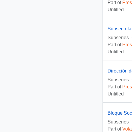
Part of
Pres
Untitled
Subsecreta
Subseries
Part of
Pres
Untitled
Dirección d
Subseries
Part of
Pres
Untitled
Bloque Soci
Subseries
Part of
Vola