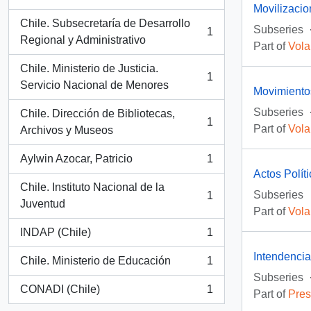
, 1 results
Movilizaci
Chile. Subsecretaría de Desarrollo
Subseries
1
, 1 results
Regional y Administrativo
Part of
Vola
Chile. Ministerio de Justicia.
1
, 1 results
Servicio Nacional de Menores
Movimientos
Subseries
Chile. Dirección de Bibliotecas,
1
Part of
Vola
, 1 results
Archivos y Museos
Aylwin Azocar, Patricio
1
, 1 results
Actos Polít
Chile. Instituto Nacional de la
Subseries
1
, 1 results
Juventud
Part of
Vola
INDAP (Chile)
1
, 1 results
Intendenci
Chile. Ministerio de Educación
1
, 1 results
Subseries
CONADI (Chile)
1
Part of
Pres
, 1 results