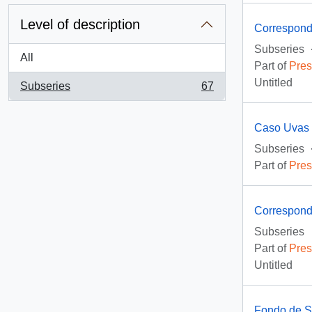
Level of description
Correspond
Subseries
All
Part of
Pres
Untitled
Subseries
67
, 67 results
Caso Uvas
Subseries
Part of
Pres
Correspond
Subseries
Part of
Pres
Untitled
Fondo de So