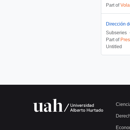
Part of
Vola
Dirección 
Subseries
Part of
Pres
Untitled
Cienci
Derec
Econo