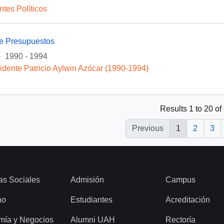
ntes Políticos
de Presupuestos
·
1990 - 1994
idente Patricio Aylwin Azócar (1990-1994)
Results 1 to 20 of
Previous
1
2
3
as Sociales
Admisión
Campus
ho
Estudiantes
Acreditación
mía y Negocios
Alumni UAH
Rectoría