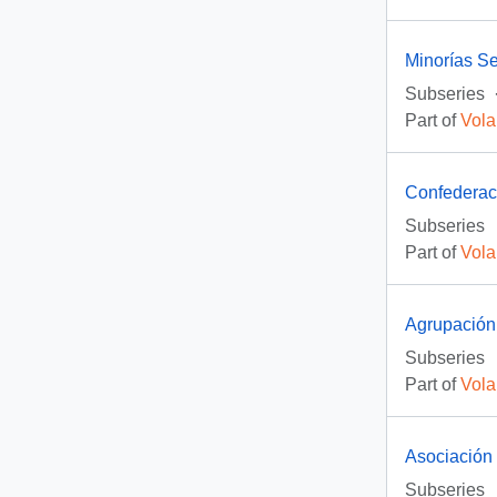
Minorías S
Subseries
Part of
Vola
Confederaci
Subseries
Part of
Vola
Agrupación
Subseries
Part of
Vola
Asociación 
Subseries