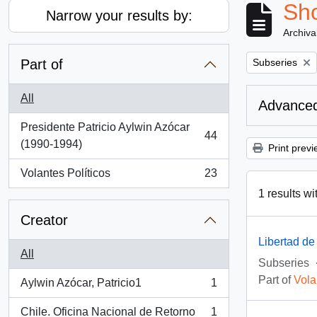
Sho
Narrow your results by:
Archiva
Remove filter:
Part of
Subseries
All
Advanced
Presidente Patricio Aylwin Azócar
44
, 44 results
(1990-1994)
Print previ
Volantes Políticos
23
, 23 results
1 results wi
Creator
Libertad de
All
Subseries
Part of
Vola
Aylwin Azócar, Patricio1
1
, 1 results
Chile. Oficina Nacional de Retorno
1