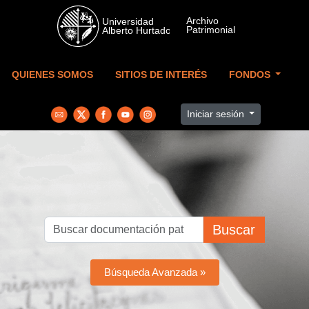
Skip to main content
QUIENES SOMOS
SITIOS DE INTERÉS
FONDOS
Iniciar sesión
Buscar
Búsqueda Avanzada »