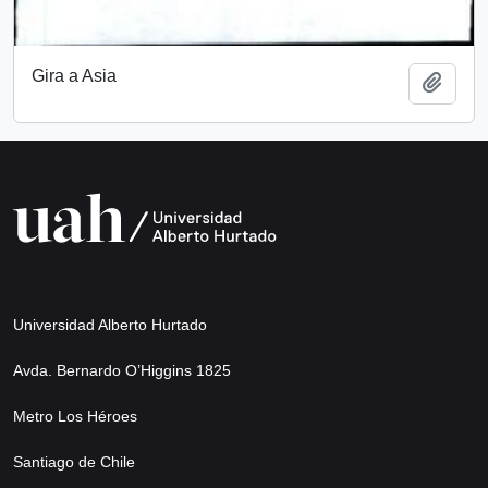
Gira a Asia
Añadi
Universidad Alberto Hurtado
Avda. Bernardo O’Higgins 1825
Metro Los Héroes
Santiago de Chile