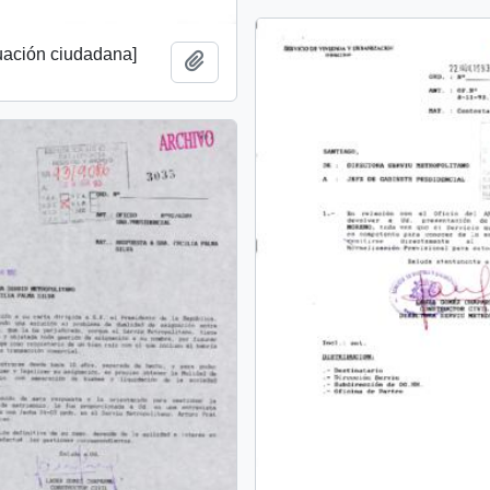
tuación ciudadana]
Añadir al portapapeles