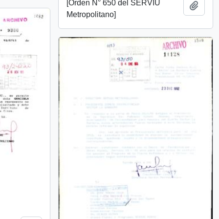
[Órden N° 650 del SERVIU
Añadi
Metropolitano]