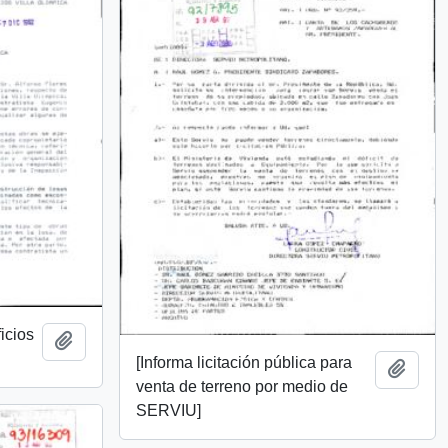
icios
Añadir al portapapeles
[Informa licitación pública para
Añadi
venta de terreno por medio de
SERVIU]