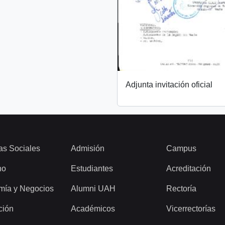
Adjunta invitación oficial
as Sociales
Admisión
Campus
ho
Estudiantes
Acreditación
mía y Negocios
Alumni UAH
Rectoría
ción
Académicos
Vicerrectorías