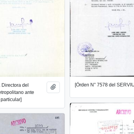
[Órden N° 7578 del SERVIU
a Directora del
Añadir al portapapeles
ropolitano ante
 particular]