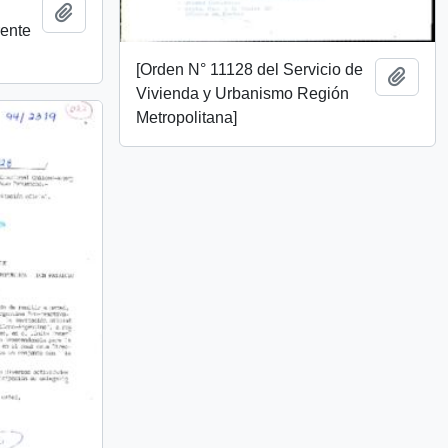
Añadir al portapapeles
rente
[Orden N° 11128 del Servicio de
Añadi
Vivienda y Urbanismo Región
Metropolitana]