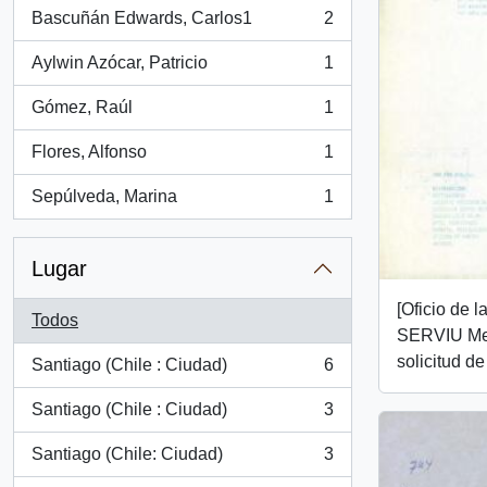
Bascuñán Edwards, Carlos1
2
, 2 resultados
Aylwin Azócar, Patricio
1
, 1 resultados
Gómez, Raúl
1
, 1 resultados
Flores, Alfonso
1
, 1 resultados
Sepúlveda, Marina
1
, 1 resultados
Lugar
[Oficio de l
Todos
SERVIU Met
solicitud de
Santiago (Chile : Ciudad)
6
, 6 resultados
Santiago (Chile : Ciudad)
3
, 3 resultados
Santiago (Chile: Ciudad)
3
, 3 resultados