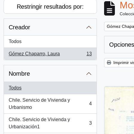
Mos
Restringir resultados por:
Colecc
Remove filter:
Creador
Gómez Chapar
Todos
Opciones
Gómez Chaparro, Laura
13
, 13 resultados
Imprimir vi
Nombre
Todos
Chile. Servicio de Vivienda y
4
, 4 resultados
Urbanismo
Chile. Servicio de Vivienda y
3
, 3 resultados
Urbanización1