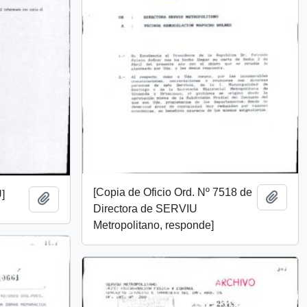
[Copia de Oficio Ord. Nº 7518 de
]
Añadi
Añadir al portapapeles
Directora de SERVIU
Metropolitano, responde]