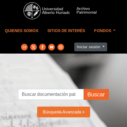
Skip to main content
QUIENES SOMOS
SITIOS DE INTERÉS
FONDOS
Iniciar sesión
Buscar
Búsqueda Avanzada »