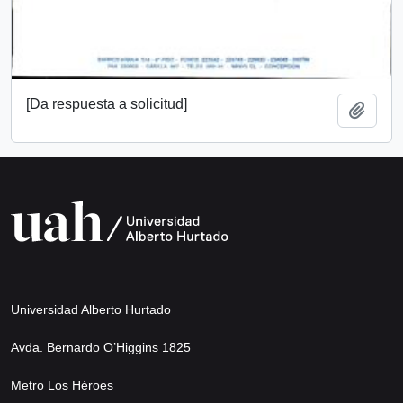
[Da respuesta a solicitud]
Añadi
Universidad Alberto Hurtado
Avda. Bernardo O’Higgins 1825
Metro Los Héroes