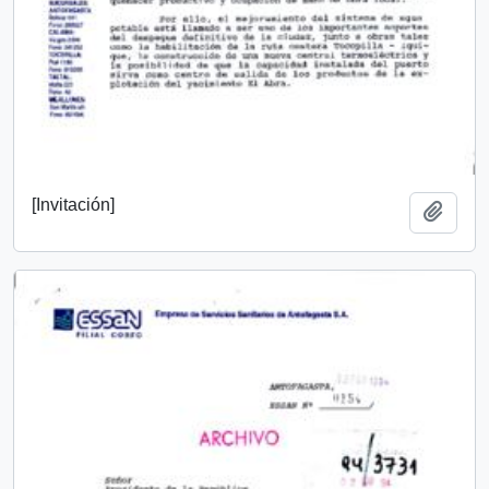
[Invitación]
Añadi