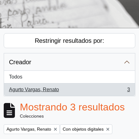
Restringir resultados por:
Creador
Todos
Agurto Vargas, Renato
3
, 3 resultados
Mostrando 3 resultados
Colecciones
Remove filter:
Remove filter:
Agurto Vargas, Renato
Con objetos digitales