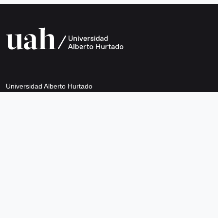
Universidad Alberto Hurtado
Avda. Bernardo O’Higgins 1825
Metro Los Héroes
Santiago de Chile
Teléfono +56 2 2692 0200