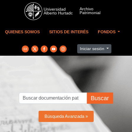
Skip to main content
QUIENES SOMOS
SITIOS DE INTERÉS
FONDOS
Iniciar sesión
Buscar
Búsqueda Avanzada »