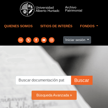
Skip to main content
QUIENES SOMOS
SITIOS DE INTERÉS
FONDOS
Iniciar sesión
Buscar
Búsqueda Avanzada »