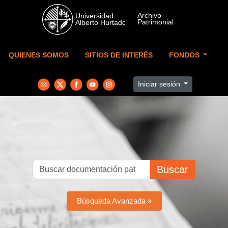
Skip to main content
QUIENES SOMOS
SITIOS DE INTERÉS
FONDOS
Iniciar sesión
Buscar
Búsqueda Avanzada »