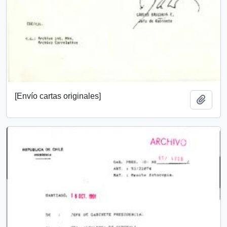
[Envío cartas originales]
Añadi