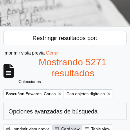
Restringir resultados por:
Imprimir vista previa
Cerrar
Mostrando 5271
resultados
Colecciones
Remove filter:
Remove filter:
Bascuñan Edwards, Carlos
Con objetos digitales
Opciones avanzadas de búsqueda
Imprimir vista previa
Card view
Table view