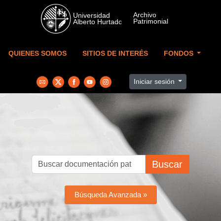
Skip to main content
QUIENES SOMOS
SITIOS DE INTERÉS
FONDOS
Iniciar sesión
Buscar
Búsqueda Avanzada »