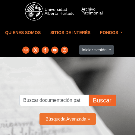
Skip to main content
QUIENES SOMOS
SITIOS DE INTERÉS
FONDOS
Iniciar sesión
Buscar
Búsqueda Avanzada »