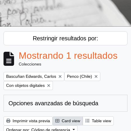
Restringir resultados por:
Mostrando 1 resultados
Colecciones
Remove filter:
Remove filter:
Bascuñan Edwards, Carlos
Penco (Chile)
Remove filter:
Con objetos digitales
Opciones avanzadas de búsqueda
Imprimir vista previa
Card view
Table view
Ordenar por: Código de referencia