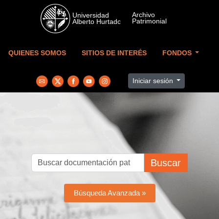
Skip to main content
QUIENES SOMOS
SITIOS DE INTERÉS
FONDOS
Iniciar sesión
Buscar
Búsqueda Avanzada »