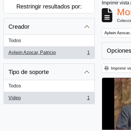
Imprimir vista
Restringir resultados por:
Mos
Colecc
Creador
Remove filter:
Aylwin Azocar,
Todos
Opciones
Aylwin Azocar, Patricio
1
, 1 resultados
Imprimir vi
Tipo de soporte
Todos
Video
1
, 1 resultados