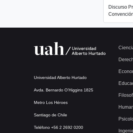
Discurso Pr
Convención
Cienci
Derec
Econo
Universidad Alberto Hurtado
Educa
Avda. Bernardo O’Higgins 1825
Filosof
Metro Los Héroes
Human
Santiago de Chile
Psicol
Teléfono +56 2 2692 0200
Ingeni