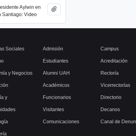
esidente Aylwin en
Añadir al portapapeles
 Santiago: Video
as Sociales
Admisión
Campus
ho
Estudiantes
Acreditación
mía y Negocios
Alumni UAH
Rectoría
ción
Académicos
Vicerrectorías
ía y
Funcionarios
Directorio
idades
Visitantes
Decanos
ogía
Comunicaciones
Canal de Denun
ería