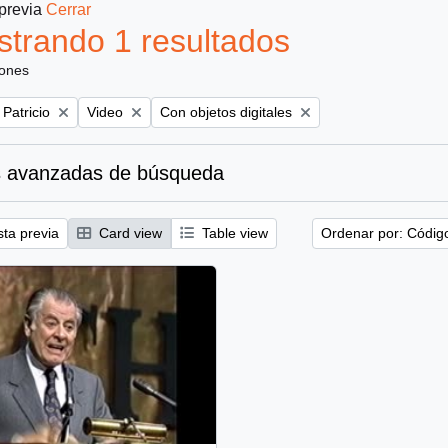
 previa
Cerrar
trando 1 resultados
iones
Remove filter:
Remove filter:
 Patricio
Video
Con objetos digitales
 avanzadas de búsqueda
sta previa
Card view
Table view
Ordenar por: Códig