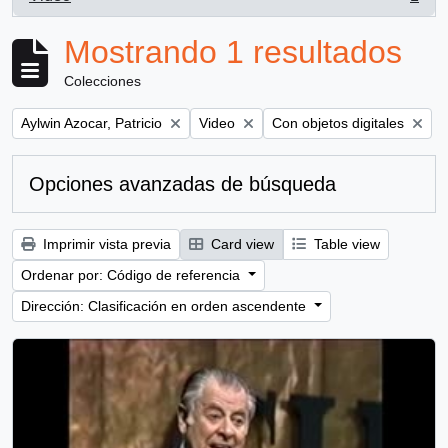
, 1 resultados
Mostrando 1 resultados
Colecciones
Remove filter:
Remove filter:
Remove filter:
Aylwin Azocar, Patricio
Video
Con objetos digitales
Opciones avanzadas de búsqueda
Imprimir vista previa
Card view
Table view
Ordenar por: Código de referencia
Dirección: Clasificación en orden ascendente