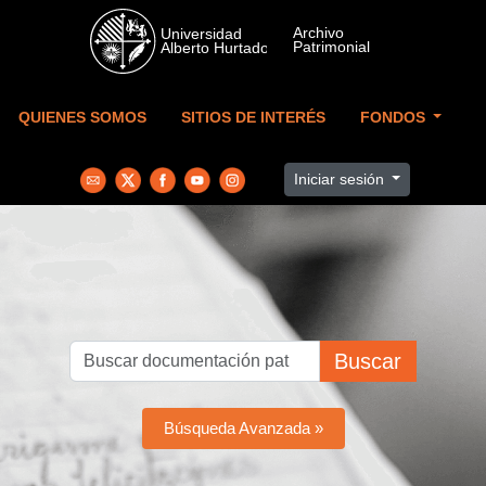
Skip to main content
QUIENES SOMOS
SITIOS DE INTERÉS
FONDOS
Iniciar sesión
Buscar
Búsqueda Avanzada »