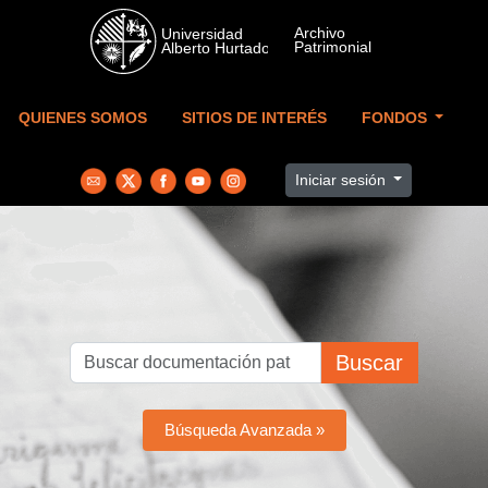
Skip to main content
QUIENES SOMOS
SITIOS DE INTERÉS
FONDOS
Iniciar sesión
Buscar
Búsqueda Avanzada »