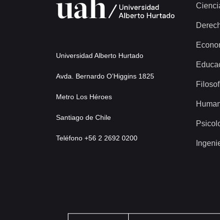
Cienci
Derec
Econo
Universidad Alberto Hurtado
Educa
Avda. Bernardo O’Higgins 1825
Filosof
Metro Los Héroes
Human
Santiago de Chile
Psicol
Teléfono +56 2 2692 0200
Ingeni