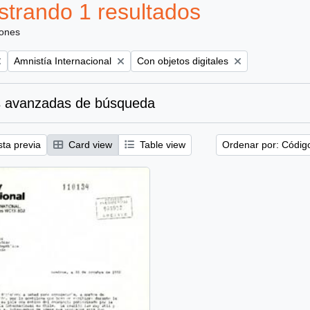
trando 1 resultados
iones
Remove filter:
Remove filter:
Amnistía Internacional
Con objetos digitales
 avanzadas de búsqueda
sta previa
Card view
Table view
Ordenar por: Códig