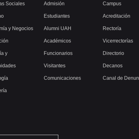
as Sociales
Admisión
Campus
ho
Estudiantes
Acreditación
mía y Negocios
Alumni UAH
Rectoría
ción
Académicos
Vicerrectorías
ía y
Funcionarios
Directorio
idades
Visitantes
Decanos
ogía
Comunicaciones
Canal de Denun
ería