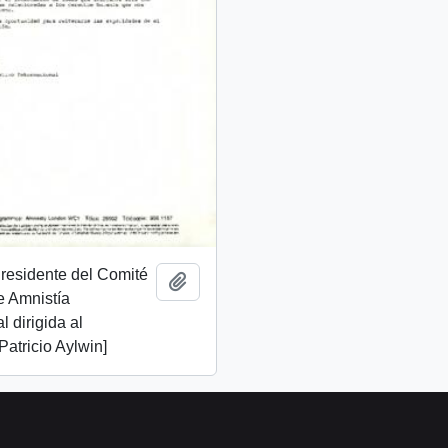
Presidente del Comité
Añadir al portapapeles
e Amnistía
l dirigida al
Patricio Aylwin]