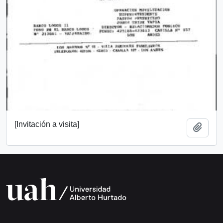
[Invitación a visita]
Add t