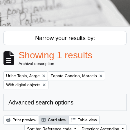
Narrow your results by:
Showing 1 results
Archival description
Remove filter:
Remove filter:
Uribe Tapia, Jorge
Zapata Cancino, Marcelo
Remove filter:
With digital objects
Advanced search options
Print preview
Card view
Table view
Sort by: Reference code
Direction: Ascending