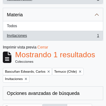
, 1 resultados
Materia
Todos
Invitaciones
1
, 1 resultados
Imprimir vista previa
Cerrar
Mostrando 1 resultados
Colecciones
Remove filter:
Remove filter:
Bascuñan Edwards, Carlos
Temuco (Chile)
Remove filter:
Invitaciones
Opciones avanzadas de búsqueda