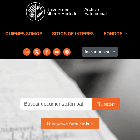
Skip to main content
QUIENES SOMOS
SITIOS DE INTERÉS
FONDOS
Iniciar sesión
Buscar
Búsqueda Avanzada »