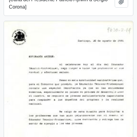
Añadi
Corona]