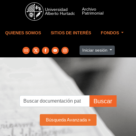
Skip to main content
QUIENES SOMOS
SITIOS DE INTERÉS
FONDOS
Iniciar sesión
Buscar
Búsqueda Avanzada »