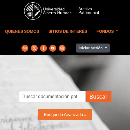
Skip to main content
QUIENES SOMOS
SITIOS DE INTERÉS
FONDOS
Iniciar sesión
Buscar
Búsqueda Avanzada »