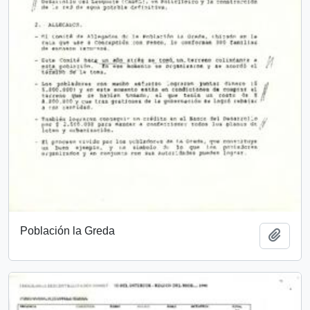
Población la Greda
Añadi