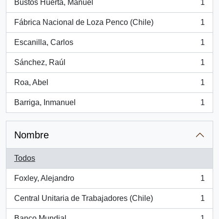
Bustos Huerta, Manuel
1
, 1 resultados
Fábrica Nacional de Loza Penco (Chile)
1
, 1 resultados
Escanilla, Carlos
1
, 1 resultados
Sánchez, Raúl
1
, 1 resultados
Roa, Abel
1
, 1 resultados
Barriga, Inmanuel
1
, 1 resultados
Nombre
Todos
Foxley, Alejandro
1
, 1 resultados
Central Unitaria de Trabajadores (Chile)
1
, 1 resultados
Banco Mundial
1