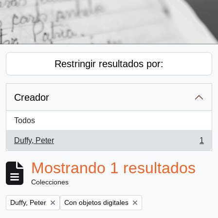
Restringir resultados por:
Creador
Todos
Duffy, Peter
1
, 1 resultados
Mostrando 1 resultados
Colecciones
Remove filter:
Remove filter:
Duffy, Peter
Con objetos digitales