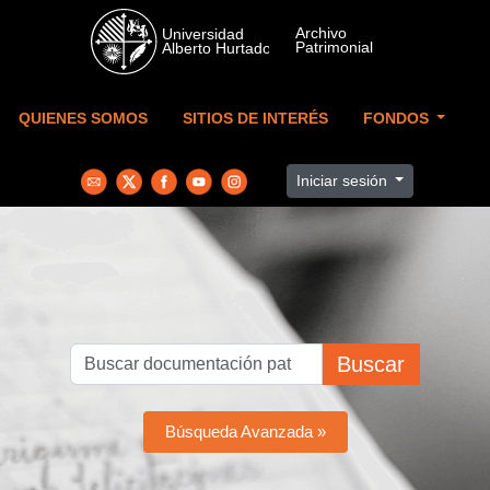
Skip to main content
QUIENES SOMOS
SITIOS DE INTERÉS
FONDOS
Iniciar sesión
Buscar
Búsqueda Avanzada »