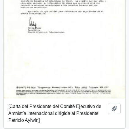
[Carta del Presidente del Comité Ejecutivo de
Añadi
Amnistía Internacional dirigida al Presidente
Patricio Aylwin]