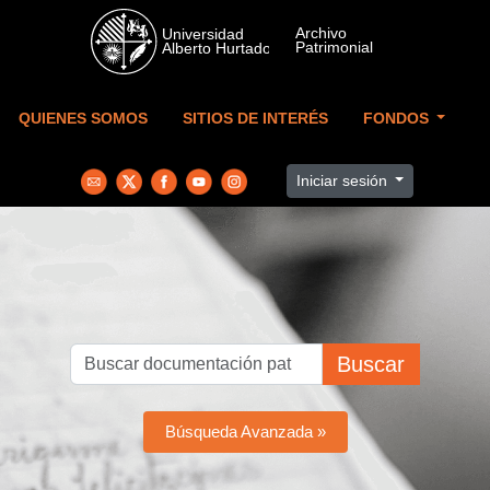
Skip to main content
QUIENES SOMOS
SITIOS DE INTERÉS
FONDOS
Iniciar sesión
Buscar
Búsqueda Avanzada »