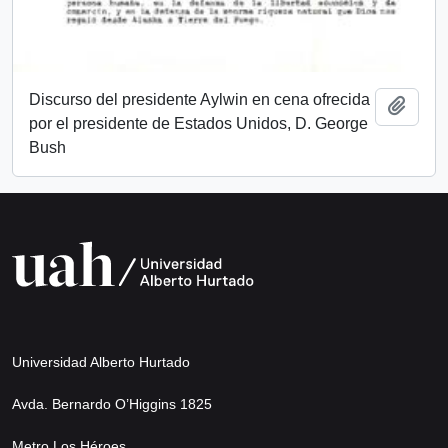
Discurso del presidente Aylwin en cena ofrecida
Añadi
por el presidente de Estados Unidos, D. George
Bush
Universidad Alberto Hurtado
Avda. Bernardo O’Higgins 1825
Metro Los Héroes