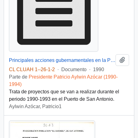
Añadi
Principales acciones gubernamentales en la Provincia de San Antonio Período 1990-1993
CL CLUAH 1--26-1-2
·
Documento
·
1990
Parte de
Presidente Patricio Aylwin Azócar (1990-
1994)
Trata de proyectos que se van a realizar durante el
periodo 1990-1993 en el Puerto de San Antonio.
Aylwin Azócar, Patricio1