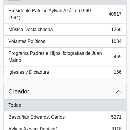
Presidente Patricio Aylwin Azócar (1990-
40817
, 40817 resultados
1994)
Música Docta chilena
1260
, 1260 resultados
Volantes Políticos
1034
, 1034 resultados
Programa Padres e Hijos: fotografías de Juan
465
, 465 resultados
Maino
Iglesias y Dictadura
156
, 156 resultados
Creador
Todos
Bascuñan Edwards, Carlos
5271
, 5271 resultados
Aylwin Azócar, Patricio1
3118