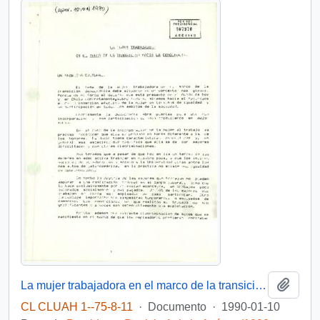
Añadi
La mujer trabajadora en el marco de la transición hacia la democracia.
CL CLUAH 1--75-8-11
·
Documento
·
1990-01-10