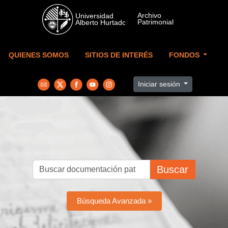
Skip to main content
QUIENES SOMOS
SITIOS DE INTERÉS
FONDOS
Iniciar sesión
Buscar
Búsqueda Avanzada »