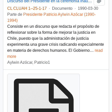
Añadi
Discurso del Presidente en la ceremonia inaugural de la convencion de Magistrados Judiciales
CL CLUAH 1--25-1-17
·
Documento
·
1990-03-30
Parte de
Presidente Patricio Aylwin Azócar (1990-
1994)
Consiste en un discurso que redacta el propósito de
reflexionar sobre la forma de mejorar la justicia en
Chile, puesto que la administración de justicia
experimenta una grave crisis radicando especialmente
en materia de derechos humanos. El Gobierno
…
read
more
Aylwin Azócar, Patricio1