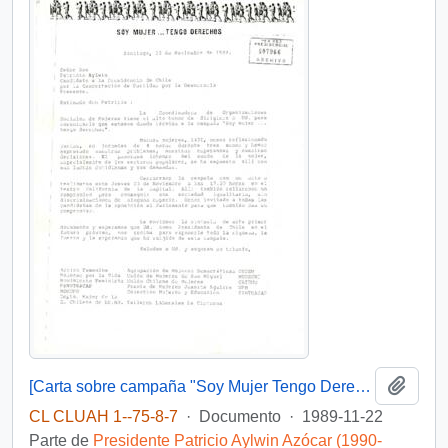
Añadi
[Carta sobre campaña "Soy Mujer Tengo Derecho"]
CL CLUAH 1--75-8-7
·
Documento
·
1989-11-22
Parte de
Presidente Patricio Aylwin Azócar (1990-