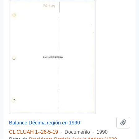
Añadi
Balance Décima región en 1990
CL CLUAH 1--26-5-19
·
Documento
·
1990