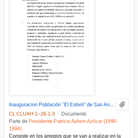
Añadi
Inauguracion Población "El Estoril" de San Antonio
CL CLUAH 1--26-1-3
·
Documento
Parte de
Presidente Patricio Aylwin Azócar (1990-
1994)
Consiste en los arreglos que se van a realizar en la