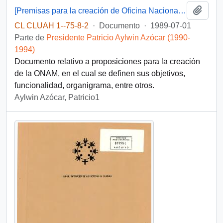
Añadi
[Premisas para la creación de Oficina Nacional de la Mujer]
CL CLUAH 1--75-8-2
·
Documento
·
1989-07-01
Parte de
Presidente Patricio Aylwin Azócar (1990-
1994)
Documento relativo a proposiciones para la creación
de la ONAM, en el cual se definen sus objetivos,
funcionalidad, organigrama, entre otros.
Aylwin Azócar, Patricio1