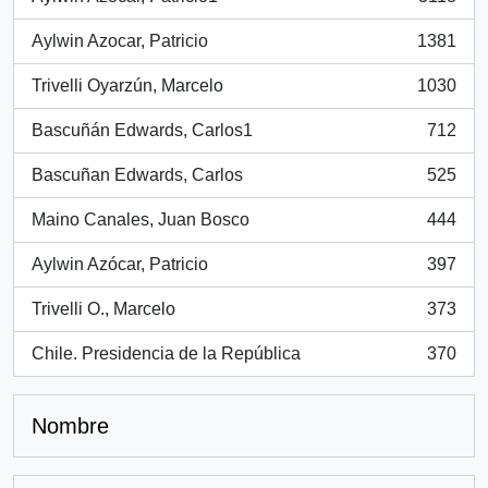
, 3118 resultados
Aylwin Azocar, Patricio
1381
, 1381 resultados
Trivelli Oyarzún, Marcelo
1030
, 1030 resultados
Bascuñán Edwards, Carlos1
712
, 712 resultados
Bascuñan Edwards, Carlos
525
, 525 resultados
Maino Canales, Juan Bosco
444
, 444 resultados
Aylwin Azócar, Patricio
397
, 397 resultados
Trivelli O., Marcelo
373
, 373 resultados
Chile. Presidencia de la República
370
, 370 resultados
Nombre