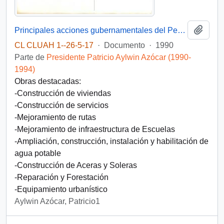
Añadi
Principales acciones gubernamentales del Período 1990-1993 Comuna de Melipilla
CL CLUAH 1--26-5-17
·
Documento
·
1990
Parte de
Presidente Patricio Aylwin Azócar (1990-
1994)
Obras destacadas:
-Construcción de viviendas
-Construcción de servicios
-Mejoramiento de rutas
-Mejoramiento de infraestructura de Escuelas
-Ampliación, construcción, instalación y habilitación de
agua potable
-Construcción de Aceras y Soleras
-Reparación y Forestación
-Equipamiento urbanístico
Aylwin Azócar, Patricio1