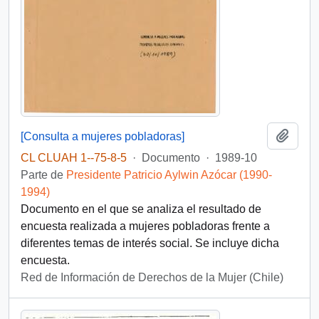
Añadi
[Consulta a mujeres pobladoras]
CL CLUAH 1--75-8-5
·
Documento
·
1989-10
Parte de
Presidente Patricio Aylwin Azócar (1990-
1994)
Documento en el que se analiza el resultado de
encuesta realizada a mujeres pobladoras frente a
diferentes temas de interés social. Se incluye dicha
encuesta.
Red de Información de Derechos de la Mujer (Chile)