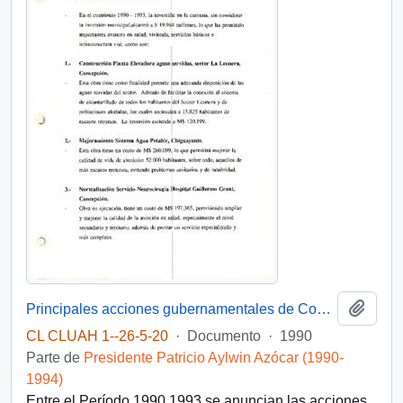
Añadi
Principales acciones gubernamentales de Concepción entre 1990-1993
CL CLUAH 1--26-5-20
·
Documento
·
1990
Parte de
Presidente Patricio Aylwin Azócar (1990-
1994)
Entre el Período 1990 1993 se anuncian las acciones