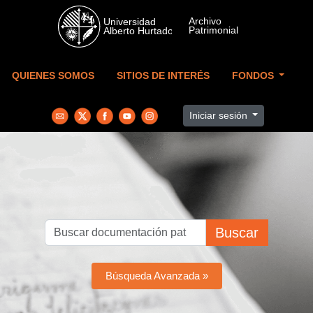
Skip to main content
QUIENES SOMOS
SITIOS DE INTERÉS
FONDOS
Iniciar sesión
Buscar
Búsqueda Avanzada »