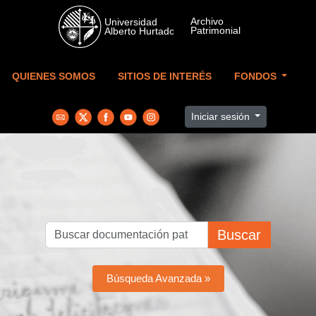
Skip to main content
QUIENES SOMOS
SITIOS DE INTERÉS
FONDOS
Iniciar sesión
Buscar
Búsqueda Avanzada »