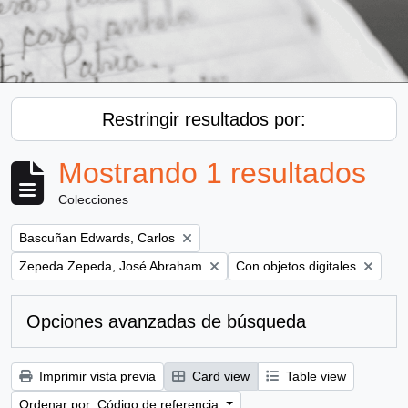
Restringir resultados por:
Mostrando 1 resultados
Colecciones
Remove filter:
Bascuñan Edwards, Carlos
Remove filter:
Remove filter:
Zepeda Zepeda, José Abraham
Con objetos digitales
Opciones avanzadas de búsqueda
Imprimir vista previa
Card view
Table view
Ordenar por: Código de referencia