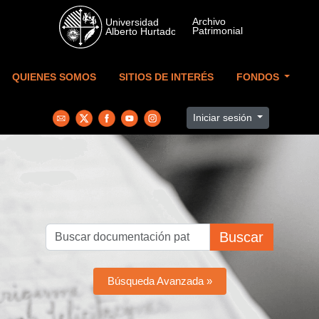
Skip to main content
QUIENES SOMOS
SITIOS DE INTERÉS
FONDOS
Iniciar sesión
Buscar
Búsqueda Avanzada »