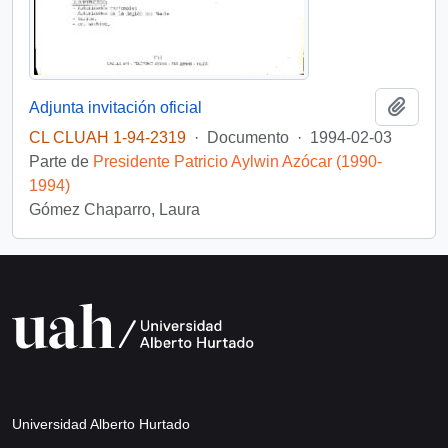
Añadi
Adjunta invitación oficial
CL CLUAH 1-94-2319
·
Documento
·
1994-02-03
Parte de
Presidente Patricio Aylwin Azócar (1990-
1994)
Gómez Chaparro, Laura
Universidad Alberto Hurtado