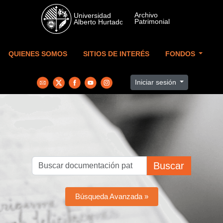
Skip to main content
QUIENES SOMOS
SITIOS DE INTERÉS
FONDOS
Iniciar sesión
Buscar
Búsqueda Avanzada »