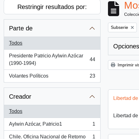
Mos
Restringir resultados por:
Colecc
Remove filter:
Parte de
Subserie
Todos
Opciones
Presidente Patricio Aylwin Azócar
44
, 44 resultados
(1990-1994)
Imprimir vi
Volantes Políticos
23
, 23 resultados
Creador
Libertad de
Todos
Libertad de
Aylwin Azócar, Patricio1
1
, 1 resultados
Chile. Oficina Nacional de Retorno
1