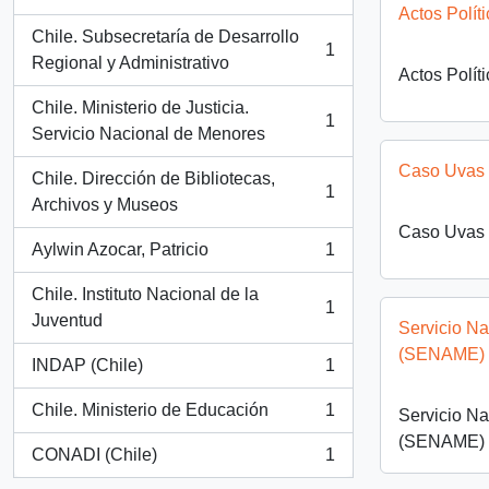
, 1 resultados
Actos Polít
Chile. Subsecretaría de Desarrollo
1
, 1 resultados
Regional y Administrativo
Actos Polít
Chile. Ministerio de Justicia.
1
, 1 resultados
Servicio Nacional de Menores
Caso Uvas
Chile. Dirección de Bibliotecas,
1
, 1 resultados
Archivos y Museos
Caso Uvas
Aylwin Azocar, Patricio
1
, 1 resultados
Chile. Instituto Nacional de la
1
, 1 resultados
Juventud
Servicio N
(SENAME)
INDAP (Chile)
1
, 1 resultados
Chile. Ministerio de Educación
1
Servicio N
, 1 resultados
(SENAME)
CONADI (Chile)
1
, 1 resultados