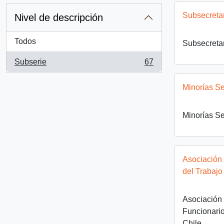
Subsecreta
Nivel de descripción
Todos
Subsecreta
Subserie
67
, 67 resultados
Minorías S
Minorías S
Asociación
del Trabajo
Asociación
Funcionario
Chile