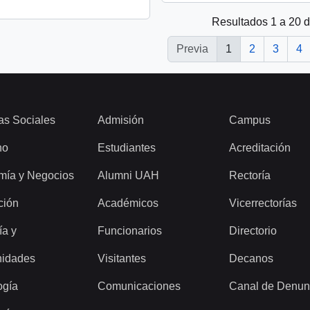
Resultados 1 a 20 
Previa
1
2
3
4
as Sociales
Admisión
Campus
ho
Estudiantes
Acreditación
mía y Negocios
Alumni UAH
Rectoría
ción
Académicos
Vicerrectorías
ía y
Funcionarios
Directorio
idades
Visitantes
Decanos
ogía
Comunicaciones
Canal de Denun