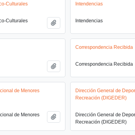
ico-Culturales
Intendencias
ico-Culturales
Intendencias
Añadir al portapapeles
Correspondencia Recibida
Correspondencia Recibida
Añadir al portapapeles
acional de Menores
Dirección General de Depor
Recreación (DIGEDER)
acional de Menores
Dirección General de Depor
Añadir al portapapeles
Recreación (DIGEDER)