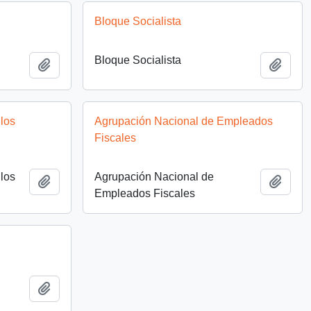
Bloque Socialista
Bloque Socialista
Añadir al portapapeles
Añadi
los
Agrupación Nacional de Empleados
Fiscales
los
Agrupación Nacional de
Añadir al portapapeles
Añadi
Empleados Fiscales
Añadir al portapapeles