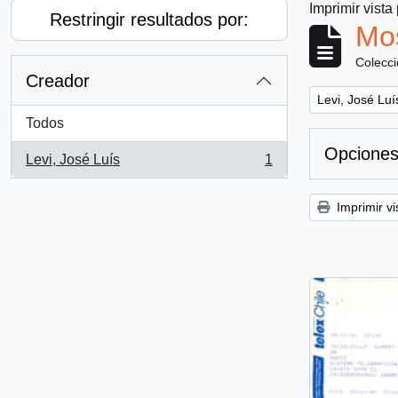
Imprimir vista
Restringir resultados por:
Mos
Colecc
Creador
Remove filter:
Levi, José Luí
Todos
Opciones
Levi, José Luís
1
, 1 resultados
Imprimir vi