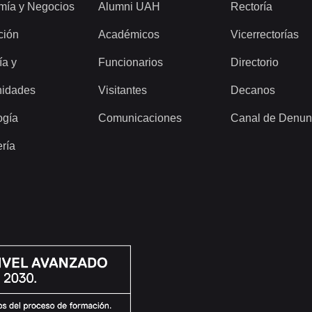
mía y Negocios
Alumni UAH
Rectoría
ción
Académicos
Vicerrectorías
ía y
Funcionarios
Directorio
idades
Visitantes
Decanos
ogía
Comunicaciones
Canal de Denun
ería