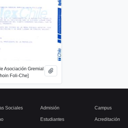
 de Asociación Gremial
Añadir al portapapeles
oin Foli-Che]
as Sociales
Admisión
Campus
ho
Estudiantes
Acreditación