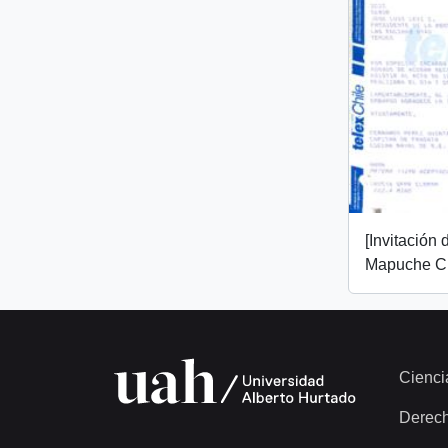
[Invitación
Mapuche Ch
Cienci
Derec