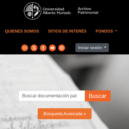
Skip to main content
QUIENES SOMOS
SITIOS DE INTERÉS
FONDOS
Iniciar sesión
Buscar
Búsqueda Avanzada »