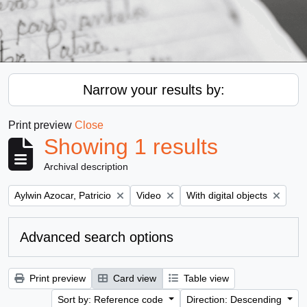
Narrow your results by:
Print preview
Close
Showing 1 results
Archival description
Remove filter:
Remove filter:
Remove filter:
Aylwin Azocar, Patricio
Video
With digital objects
Advanced search options
Print preview
Card view
Table view
Sort by: Reference code
Direction: Descending