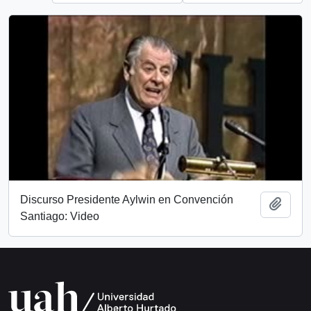
Discurso Presidente Aylwin en Convención
Add t
Santiago: Video