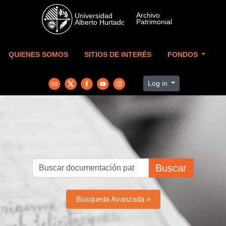
Skip to main content
QUIENES SOMOS
SITIOS DE INTERÉS
FONDOS
Log in
Buscar
Búsqueda Avanzada »