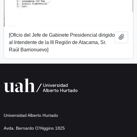
[Oficio del Jefe de Gabinete Presidencial dirigido
Add t
al Intendente de la III Región de Atacama, Sr.
Raúl Barrionuevo]
Universidad Alberto Hurtado
Avda. Bernardo O’Higgins 1825