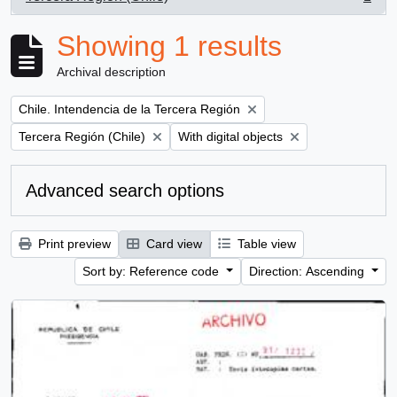
, 1 results
Showing 1 results
Archival description
Remove filter:
Chile. Intendencia de la Tercera Región
Remove filter:
Remove filter:
Tercera Región (Chile)
With digital objects
Advanced search options
Print preview
Card view
Table view
Sort by: Reference code
Direction: Ascending