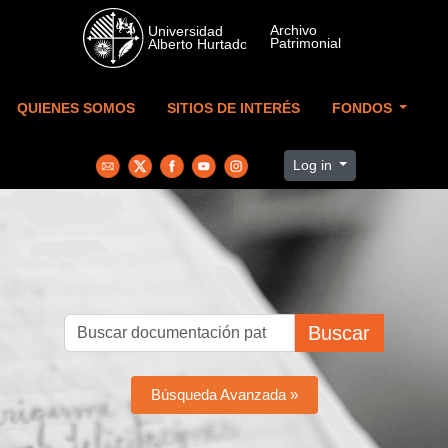
Skip to main content
QUIENES SOMOS
SITIOS DE INTERÉS
FONDOS
Log in
Buscar
Búsqueda Avanzada »