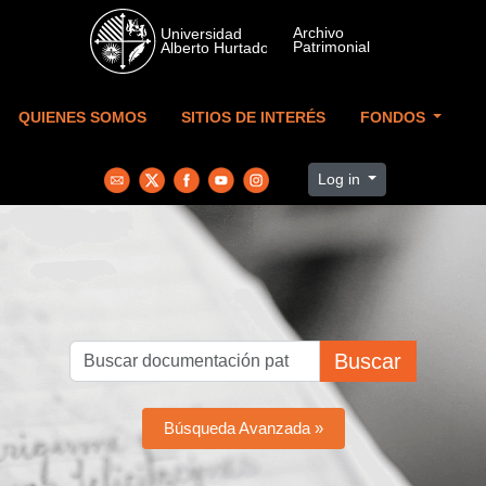
Skip to main content
QUIENES SOMOS
SITIOS DE INTERÉS
FONDOS
Log in
Buscar
Búsqueda Avanzada »