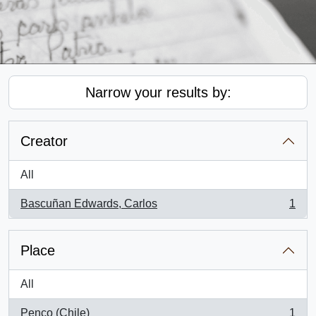
Narrow your results by:
Creator
All
Bascuñan Edwards, Carlos
1
, 1 results
Place
All
Penco (Chile)
1