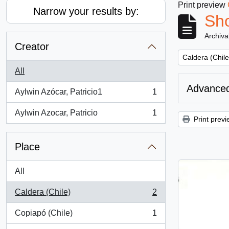
Print preview
Narrow your results by:
Sho
Archiva
Creator
Remove filter:
Caldera (Chile
All
Advanced
Aylwin Azócar, Patricio1
1
, 1 results
Aylwin Azocar, Patricio
1
, 1 results
Print previ
Place
All
Caldera (Chile)
2
, 2 results
Copiapó (Chile)
1
, 1 results