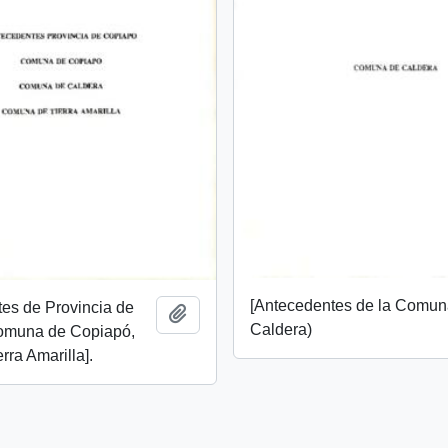
[Antecedentes de la Comun
es de Provincia de
Add to clipboard
Caldera)
omuna de Copiapó,
rra Amarilla].