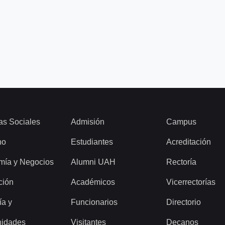
as Sociales
Admisión
Campus
ho
Estudiantes
Acreditación
mía y Negocios
Alumni UAH
Rectoría
ción
Académicos
Vicerrectorías
ía y
Funcionarios
Directorio
idades
Visitantes
Decanos