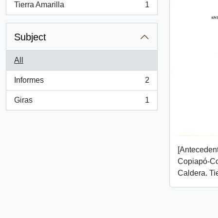
Tierra Amarilla
1
, 1 results
Subject
All
Informes
2
, 2 results
Giras
1
, 1 results
[Antecedent
Copiapó-C
Caldera. Tie