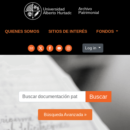
Skip to main content
QUIENES SOMOS
SITIOS DE INTERÉS
FONDOS
Log in
Buscar
Búsqueda Avanzada »