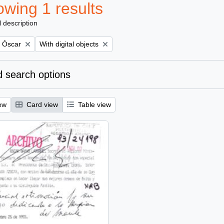
wing 1 results
l description
Remove filter:
, Óscar
With digital objects
 search options
ew
Card view
Table view