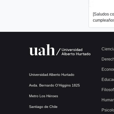
[Saludos co
cumpleaños
Cienci
Derec
Econo
Universidad Alberto Hurtado
Educa
Avda. Bernardo O’Higgins 1825
Filosof
Metro Los Héroes
Human
Santiago de Chile
Psicol