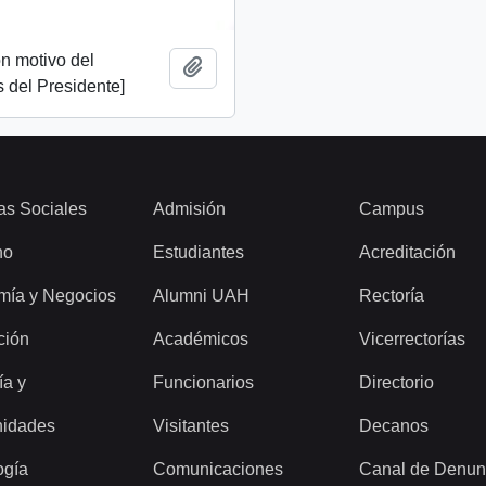
n motivo del
Add to clipboard
 del Presidente]
as Sociales
Admisión
Campus
ho
Estudiantes
Acreditación
mía y Negocios
Alumni UAH
Rectoría
ción
Académicos
Vicerrectorías
ía y
Funcionarios
Directorio
idades
Visitantes
Decanos
ogía
Comunicaciones
Canal de Denun