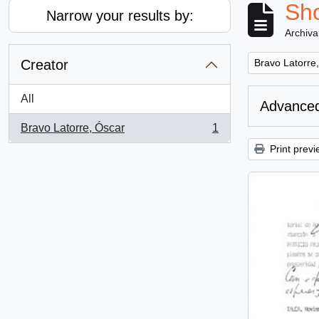
Sho
Narrow your results by:
Archiva
Remove filter:
Creator
Bravo Latorre
All
Advanced
Bravo Latorre, Óscar
1
, 1 results
Print previ