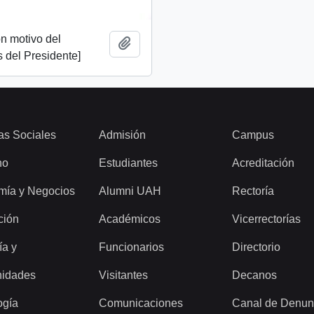
n motivo del
Add to clipboard
 del Presidente]
as Sociales
Admisión
Campus
ho
Estudiantes
Acreditación
mía y Negocios
Alumni UAH
Rectoría
ción
Académicos
Vicerrectorías
ía y
Funcionarios
Directorio
idades
Visitantes
Decanos
ogía
Comunicaciones
Canal de Denun