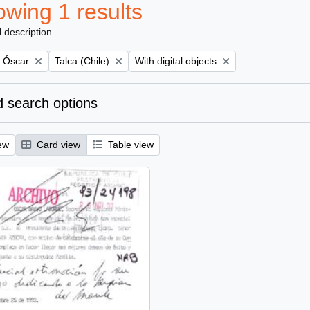
wing 1 results
l description
Remove filter:
Remove filter:
, Óscar
Talca (Chile)
With digital objects
 search options
ew
Card view
Table view