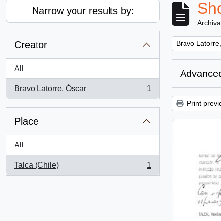
Sho
Narrow your results by:
Archiva
Remove filter:
Creator
Bravo Latorre
All
Advanced
Bravo Latorre, Óscar
1
, 1 results
Print previ
Place
All
Talca (Chile)
1
, 1 results