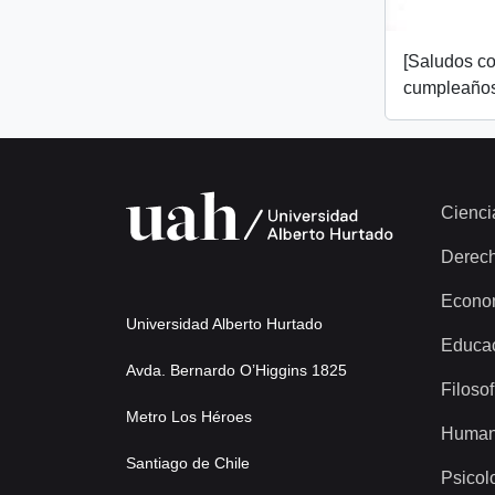
[Saludos co
cumpleaños
Cienci
Derec
Econo
Universidad Alberto Hurtado
Educa
Avda. Bernardo O’Higgins 1825
Filosof
Metro Los Héroes
Human
Santiago de Chile
Psicol