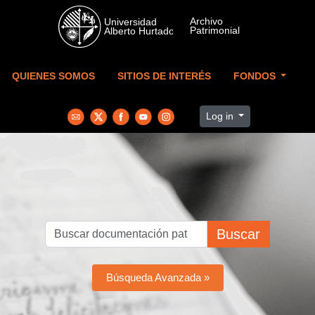
Skip to main content
QUIENES SOMOS
SITIOS DE INTERÉS
FONDOS
Log in
Buscar
Búsqueda Avanzada »