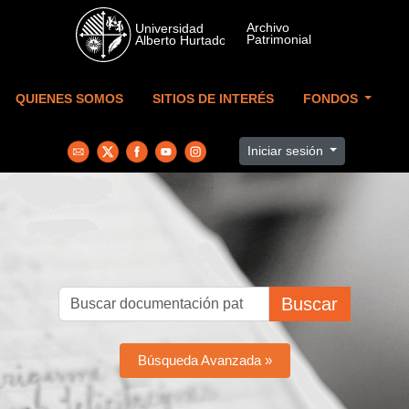
Skip to main content
QUIENES SOMOS
SITIOS DE INTERÉS
FONDOS
Iniciar sesión
Buscar
Búsqueda Avanzada »