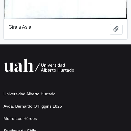
Gira a Asia
Añadi
Universidad Alberto Hurtado
Avda. Bernardo O’Higgins 1825
Metro Los Héroes
Santiago de Chile