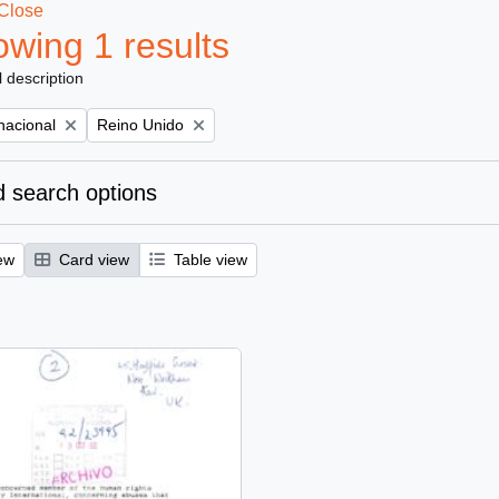
Close
wing 1 results
l description
Remove filter:
nacional
Reino Unido
 search options
ew
Card view
Table view