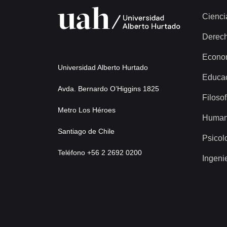
Cienci
Derec
Econo
Universidad Alberto Hurtado
Educa
Avda. Bernardo O’Higgins 1825
Filosof
Metro Los Héroes
Human
Santiago de Chile
Psicol
Teléfono +56 2 2692 0200
Ingeni