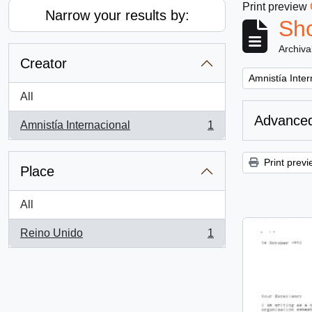
Print preview
Narrow your results by:
Sho
Archiva
Creator
Remove filter:
Amnistía Inter
All
Advanced
Amnistía Internacional
1
, 1 results
Print previ
Place
All
Reino Unido
1
, 1 results