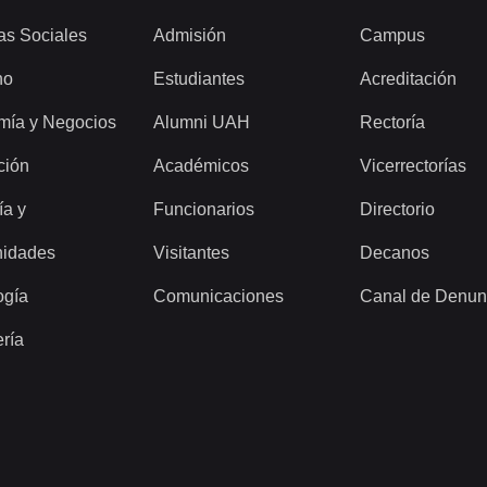
as Sociales
Admisión
Campus
ho
Estudiantes
Acreditación
mía y Negocios
Alumni UAH
Rectoría
ción
Académicos
Vicerrectorías
ía y
Funcionarios
Directorio
idades
Visitantes
Decanos
ogía
Comunicaciones
Canal de Denun
ería