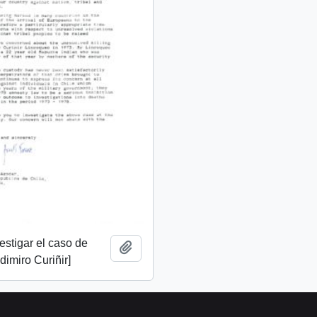
vestigar el caso de
Add to clipboard
imiro Curiñir]