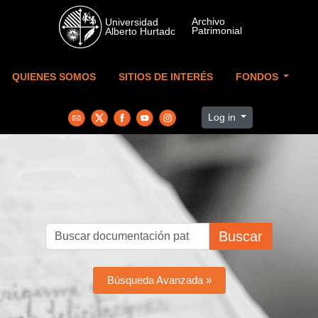
Skip to main content
QUIENES SOMOS
SITIOS DE INTERÉS
FONDOS
Log in
Buscar
Búsqueda Avanzada »