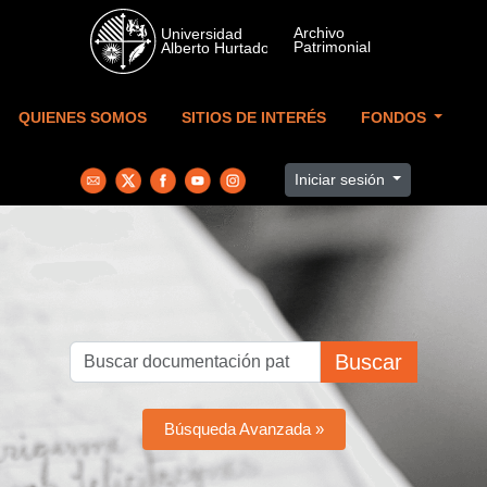
Skip to main content
QUIENES SOMOS
SITIOS DE INTERÉS
FONDOS
Iniciar sesión
Buscar
Búsqueda Avanzada »