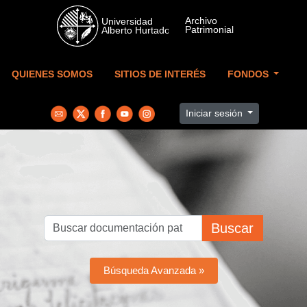
Skip to main content
QUIENES SOMOS
SITIOS DE INTERÉS
FONDOS
Iniciar sesión
Buscar
Búsqueda Avanzada »