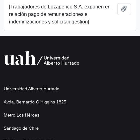
[Trabajadores de Lozapenco S.A. exponen en
Añadi
relación pago de remuneraciones e
indemnizaciones y solicitan gestión]
Universidad Alberto Hurtado
Avda. Bernardo O’Higgins 1825
Metro Los Héroes
Santiago de Chile