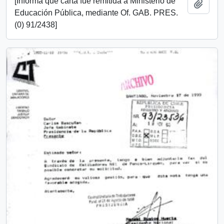
[Informa que carta fue remitida a Ministerio de
Añadi
Educación Pública, mediante Of. GAB. PRES.
(0) 91/2438]