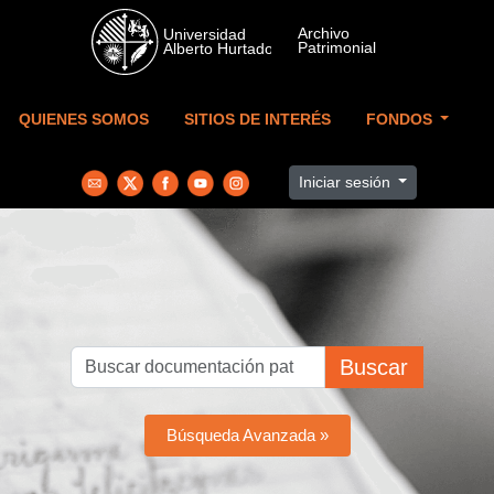
Skip to main content
QUIENES SOMOS
SITIOS DE INTERÉS
FONDOS
Iniciar sesión
Buscar
Búsqueda Avanzada »