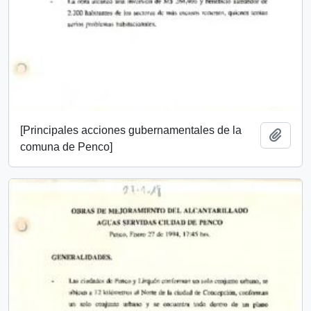
[Principales acciones gubernamentales de la
Añadi
comuna de Penco]