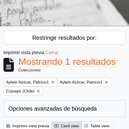
Restringir resultados por:
Imprimir vista previa
Cerrar
Mostrando 1 resultados
Colecciones
Remove filter:
Remove filter:
Aylwin Azócar, Patricio1
Aylwin Azócar, Patricio1
Remove filter:
Copiapó (Chile)
Opciones avanzadas de búsqueda
Imprimir vista previa
Card view
Table view