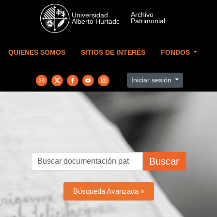
Skip to main content
QUIENES SOMOS
SITIOS DE INTERÉS
FONDOS
Iniciar sesión
Buscar
Búsqueda Avanzada »