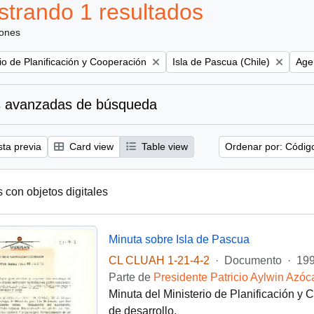
trando 1 resultados
iones
Remove filter:
Remo
rio de Planificación y Cooperación
Isla de Pascua (Chile)
Age
 avanzadas de búsqueda
sta previa
Card view
Table view
Ordenar por: Códig
s con objetos digitales
Minuta sobre Isla de Pascua
CL CLUAH 1-21-4-2
·
Documento
·
199
Parte de
Presidente Patricio Aylwin Azóc
Minuta del Ministerio de Planificación y
de desarrollo.