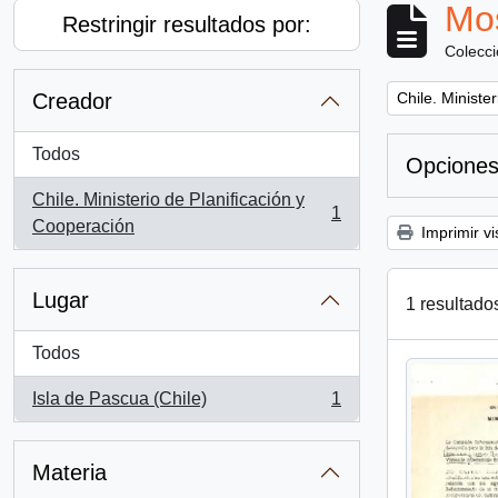
Mos
Restringir resultados por:
Colecc
Remove filter:
Creador
Chile. Ministe
Todos
Opciones
Chile. Ministerio de Planificación y
1
, 1 resultados
Cooperación
Imprimir vi
Lugar
1 resultado
Todos
Isla de Pascua (Chile)
1
, 1 resultados
Materia