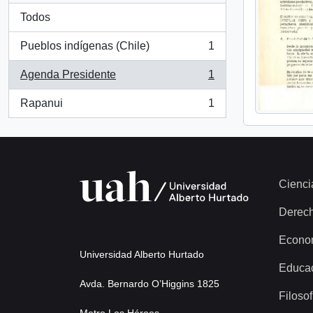
Todos
Pueblos indígenas (Chile)
1
, 1 resultados
Agenda Presidente
1
, 1 resultados
Rapanui
1
, 1 resultados
Cienci
Derec
Econo
Universidad Alberto Hurtado
Educa
Avda. Bernardo O’Higgins 1825
Filosof