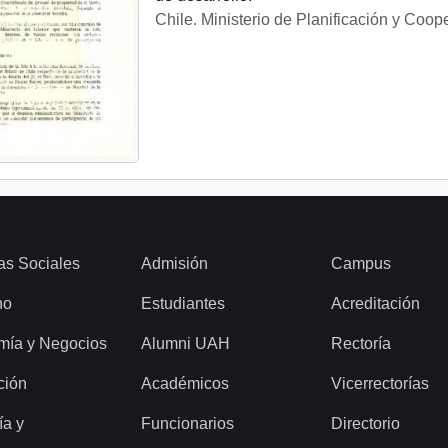
Chile. Ministerio de Planificación y Coop
as Sociales
Admisión
Campus
ho
Estudiantes
Acreditación
mía y Negocios
Alumni UAH
Rectoría
ción
Académicos
Vicerrectorías
ía y
Funcionarios
Directorio