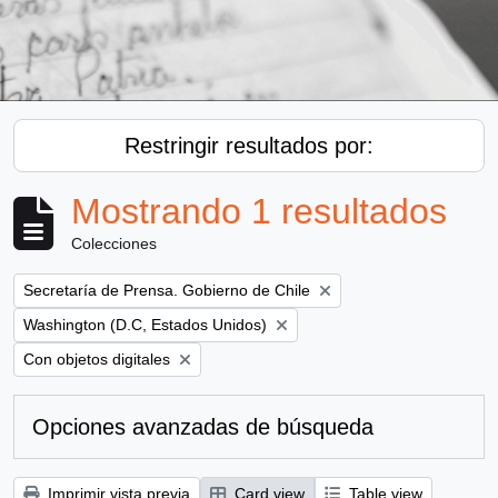
Restringir resultados por:
Mostrando 1 resultados
Colecciones
Remove filter:
Secretaría de Prensa. Gobierno de Chile
Remove filter:
Washington (D.C, Estados Unidos)
Remove filter:
Con objetos digitales
Opciones avanzadas de búsqueda
Imprimir vista previa
Card view
Table view