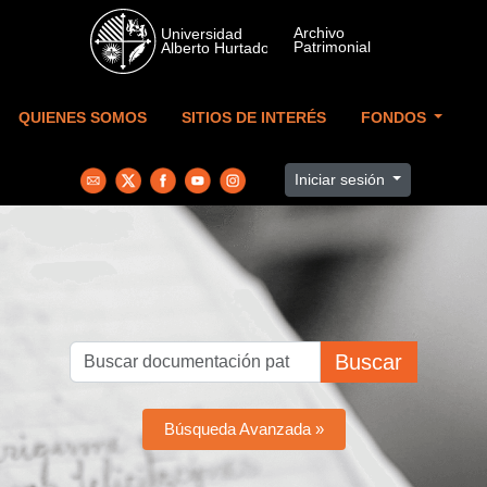
Skip to main content
QUIENES SOMOS
SITIOS DE INTERÉS
FONDOS
Iniciar sesión
Buscar
Búsqueda Avanzada »