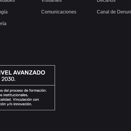
idades
Visitantes
Decanos
ogía
Comunicaciones
Canal de Denun
ería