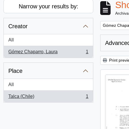
Sho
Narrow your results by:
Archiva
Remove filter:
Creator
Gómez Chapar
All
Advanced
Gómez Chaparro, Laura
1
, 1 results
Print previ
Place
All
Talca (Chile)
1
, 1 results