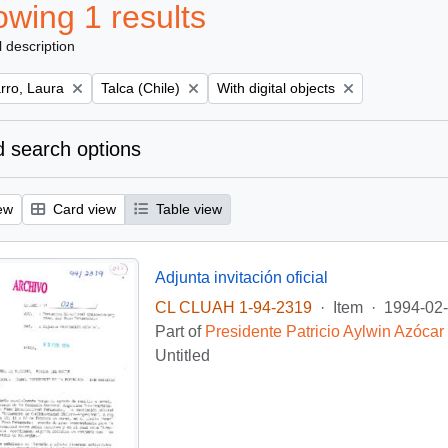
wing 1 results
l description
Remove filter:
Remove filter:
ro, Laura
Talca (Chile)
With digital objects
 search options
ew
Card view
Table view
Adjunta invitación oficial
CL CLUAH 1-94-2319
·
Item
·
1994-02
Part of
Presidente Patricio Aylwin Azócar
Untitled