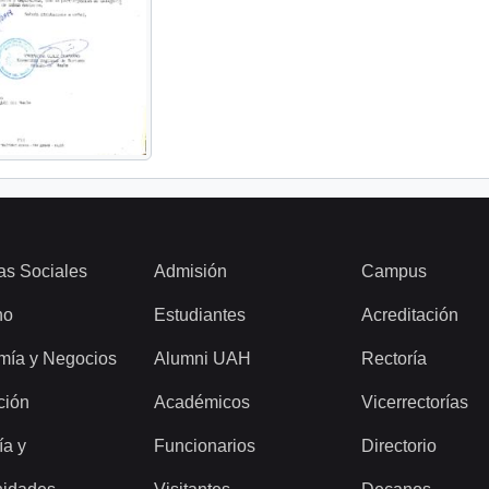
as Sociales
Admisión
Campus
ho
Estudiantes
Acreditación
mía y Negocios
Alumni UAH
Rectoría
ción
Académicos
Vicerrectorías
ía y
Funcionarios
Directorio