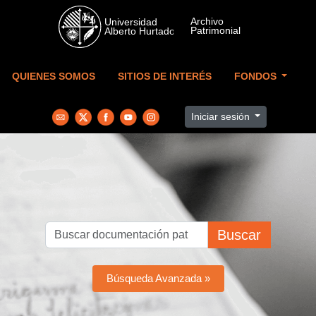
Skip to main content
QUIENES SOMOS
SITIOS DE INTERÉS
FONDOS
Iniciar sesión
Buscar
Búsqueda Avanzada »